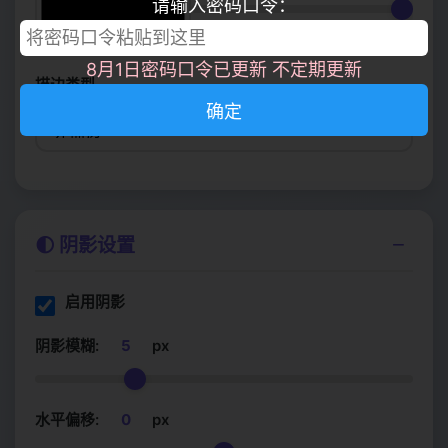
请输入密码口令：
100%
8月1日密码口令已更新 不定期更新
描边类型
确定
−
🌓 阴影设置
启用阴影
阴影模糊:
5
px
水平偏移:
0
px