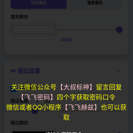
海洋蓝
柠檬黄
薰衣草
纯色填充
渐变填充
填充颜色
日出橙
森林绿
黄昏紫
100%
珍珠白
石墨黑
玫瑰粉
冰晶蓝
天空蓝
大地棕
−
✏️ 描边设置
火焰红
翡翠绿
琥珀黄
关注微信公众号
【大叔标神】
留言回复
启用描边
【飞飞密码】
四个字获取密码口令
描边宽度:
2
px
钢铁灰
珍珠母
紫水晶
微信或者QQ小程序
【飞飞赫兹】
也可以获
取
樱花粉
描边颜色