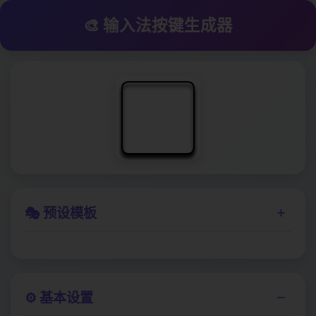
🎨 输入法按键生成器
+
🎭 预设模板
−
⚙️ 基本设置
霓虹紫
珊瑚橙
薄荷绿