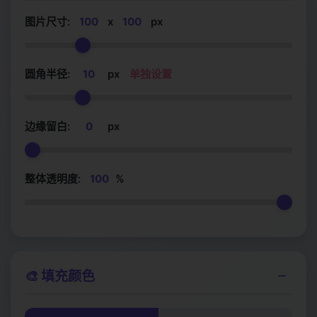
图片尺寸:
100
x
100
px
暗黑模式
深海蓝
玫瑰金
圆角半径:
10
px
单独设置
简约白
玻璃效果
金属质感
边缘留白:
0
px
活力黄
优雅粉
自然绿
整体透明度:
100
%
科技蓝
深紫渐变
橙红渐变
内凹效果
青绿渐变
紫红渐变
凸起效果
无阴影简约
−
🎨 填充颜色
宝石红