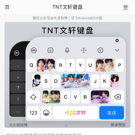
TNT文轩键盘
首
赞
微信公众号@大叔标神
| 讯飞Android&iOS版