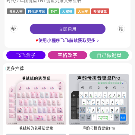
时代少年团键盘TNT键盘刘耀文宋亚轩
明星人物
时代少年团
TNT
大空格
大回车
吵闹键盘
立即启用
帮
搜
♥
使用小程序飞飞赫兹获取更多 >
飞飞盒子
空格改字
自己做键盘
更多推荐
毛绒绒的凯蒂猫键盘
声韵母拼音键盘Pro