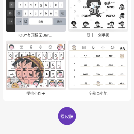
iOSY有顶栏无Bar·智能深色
双十一剁手党
樱桃小丸子
宇航员小肥
搜皮肤