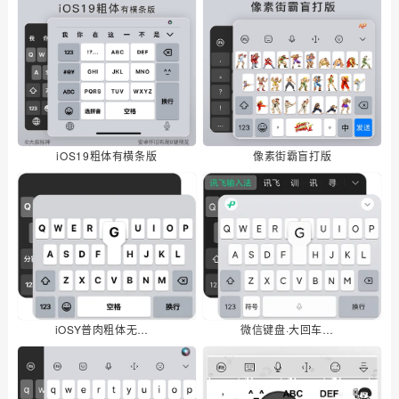
iOS19粗体有横条版
像素街霸盲打版
iOSY普肉粗体无顶栏·智能深色
微信键盘·大回车大空格