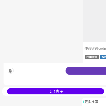
使命键盘co
吵闹键盘
游
帮
飞飞盒子
更多推荐