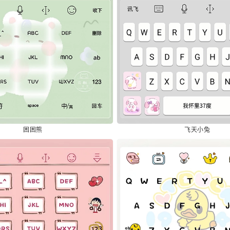
困困熊
飞天小兔