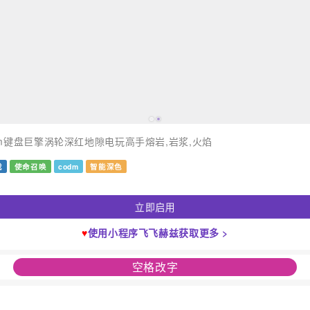
dm键盘巨擎涡轮深红地隙电玩高手熔岩,岩浆,火焰
戏
使命召唤
codm
智能深色
立即启用
♥
使用小程序飞飞赫兹获取更多 >
空格改字