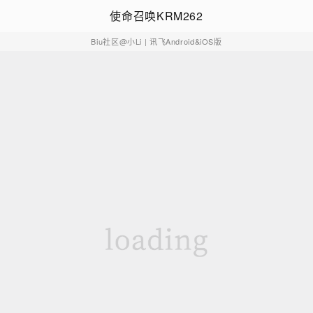
使命召唤KRM262
Biu社区@小Li
| 讯飞Android&iOS版