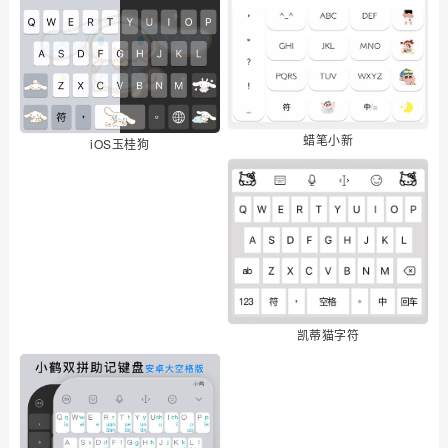
蜡笔小新
iOS玉桂狗
凯蒂猫字符