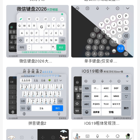
微信键盘2026大空格版
单手键盘(仅安卓适配扇形)
拼音键盘2
iOS19粗体常规顶栏无bar版