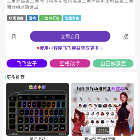
三角洲键盘三角洲行动摩斯密码键盘三角洲摩斯密码键盘三角
洲行动摩斯键盘
吵闹键盘
游戏
三角洲行动
智能深色
立即启用
帮
搜
♥
使用小程序飞飞赫兹获取更多 >
飞飞盒子
空格改字
自己做键盘
更多推荐
荧光小彩
超自然行动组键盘赵露思版