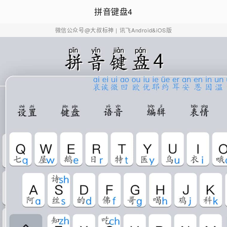
拼音键盘4
微信公众号@大叔标神
| 讯飞Android&iOS版