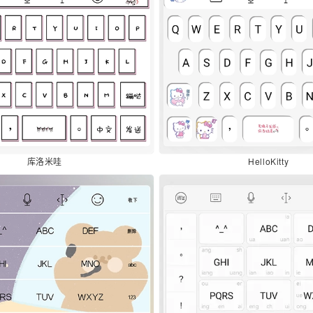
库洛米哇
HelloKitty