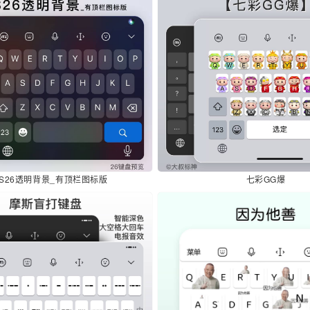
OS26透明背景_有顶栏图标版
七彩GG爆