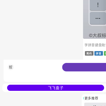
学拼音键盘助
简约
拼音
帮
飞飞盒子
更多推荐