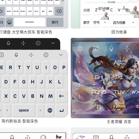
打键盘·大空格大回车·智能深色
因为他善
简约新拟态·智能深色
王者荣耀·百变