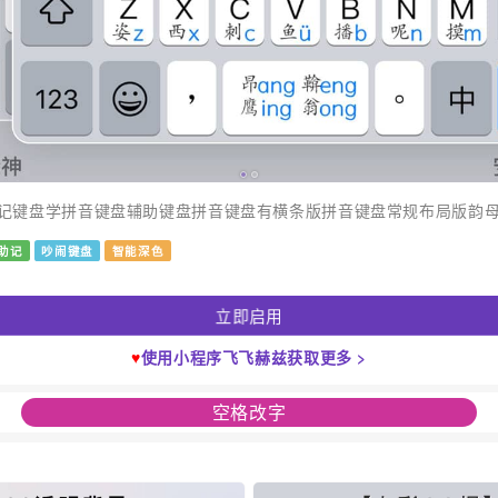
记键盘学拼音键盘辅助键盘拼音键盘有横条版拼音键盘常规布局版韵
助记
吵闹键盘
智能深色
立即启用
♥
使用小程序飞飞赫兹获取更多 >
空格改字