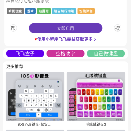
超自然行动组赵露思版
吵闹键盘
游戏
赵露思
超自然行动组
智能深色
立即启用
帮
搜
♥
使用小程序飞飞赫兹获取更多 >
飞飞盒子
空格改字
自己做键盘
更多推荐
iOS心形键盘-仅安卓心形
毛绒绒键盘3