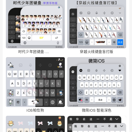
时代少年团键盘·带漂浮物版
穿越火线键盘盲打版
iOS帕恰狗
微简iOS·智能深色