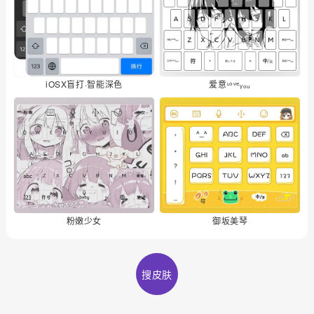
iOSX盲打·智能深色
爱意ᶫᵒᵛᵉᵧₒᵤ
粉嫩少女
御坂美琴
搜皮肤