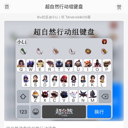
超自然行动组键盘
首
赞
Biu社区@小Li
| 讯飞Android&iOS版