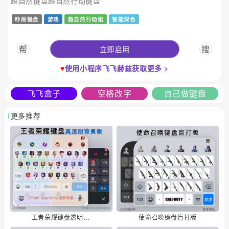
超自然键盘超自然行动键盘
吵闹键盘
游戏
超自然行动组
智能深色
立即启用
帮
搜
♥
使用小程序飞飞赫兹获取更多 >
飞飞盒子
空格改字
自己做键盘
更多推荐
王者荣耀键盘透明背景版
使命召唤键盘盲打版