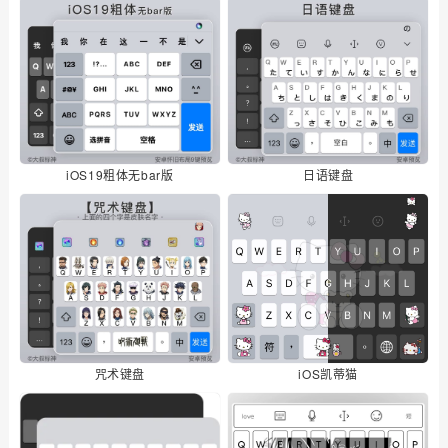
iOS19粗体无bar版
日语键盘
咒术键盘
iOS凯蒂猫