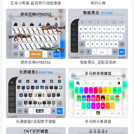
忘本小熊猫-超自然行动组键盘
简约小爽
使命召唤KRM262
智能黑白_适配双系统
光遇键盘2适配数字键盘
杀马特头像键盘