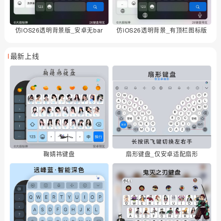
仿iOS26透明背景版_安卓无bar
仿iOS26透明背景_有顶栏图标版
最新上线
鞠婧祎键盘
扇形键盘_仅安卓适配扇形