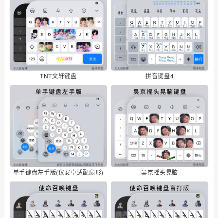
TNT文轩键盘
拼音键盘4
单手键盘左手版(仅安卓适配扇形)
吴京摇头晃脑